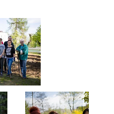
School communit
/
Moc społeczno
/
Réunion de comm