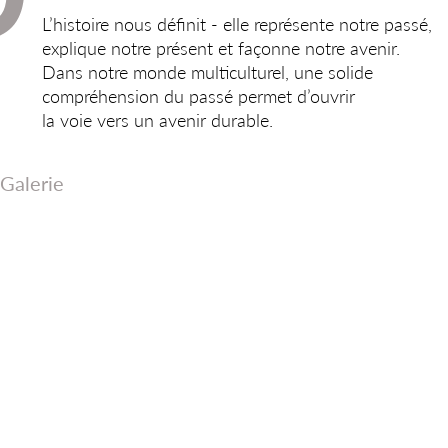
L’histoire nous définit - elle représente notre passé,
explique notre présent et façonne notre avenir.
Dans notre monde multiculturel, une solide
compréhension du passé permet d’ouvrir
la voie vers un avenir durable.
Galerie
Rencontre à l’Ambassade d'Italie
Rencontre
Mai 2019
avec
l’Ambassadeur
de la RD
Congo
Juin 2019