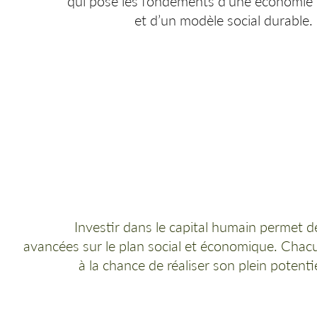
qui pose les fondements d'une économie
et d’un modèle social durable.
Développer l’esprit critique
Critical pedagogy
Investir dans le capital humain permet d
avancées sur le plan social et économique. Chac
à la chance de réaliser son plein potentie