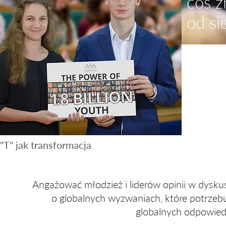
coś z
od si
Zrozumien
fundament
egzystencji
kapitału n
"T" jak transformacja
Angażować młodzież i liderów opinii w dysku
o globalnych wyzwaniach, które potrzeb
globalnych odpowied