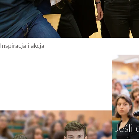
Inspiracja i akcja
“Problemów nie da się
rozwiązać sposobem
myślenia, który
doprowadził do ich
powstania”
Albert Einstein
Jeśli